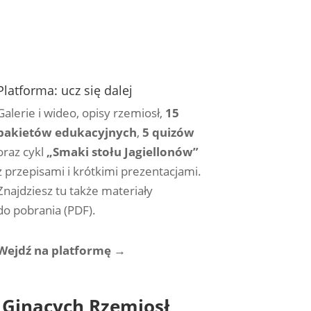
Platforma: ucz się dalej
Galerie i wideo, opisy rzemiosł,
15
pakietów edukacyjnych
,
5 quizów
oraz cykl
„Smaki stołu Jagiellonów”
z przepisami i krótkimi prezentacjami.
Znajdziesz tu także materiały
do pobrania (PDF).
Wejdź na platformę →
 Ginących Rzemiosł