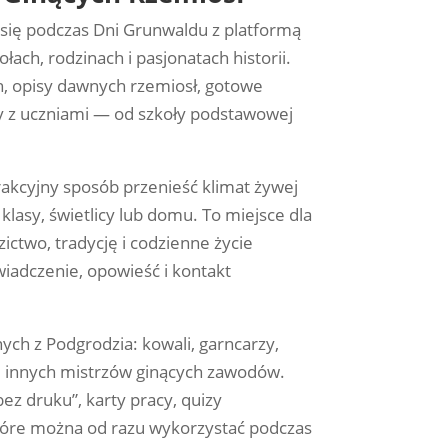
 się podczas Dni Grunwaldu z platformą
ach, rodzinach i pasjonatach historii.
ch, opisy dawnych rzemiosł, gotowe
cy z uczniami — od szkoły podstawowej
trakcyjny sposób przenieść klimat żywej
klasy, świetlicy lub domu. To miejsce dla
ictwo, tradycję i codzienne życie
adczenie, opowieść i kontakt
ych z Podgrodzia: kowali, garncarzy,
elu innych mistrzów ginących zawodów.
ez druku”, karty pracy, quizy
tóre można od razu wykorzystać podczas